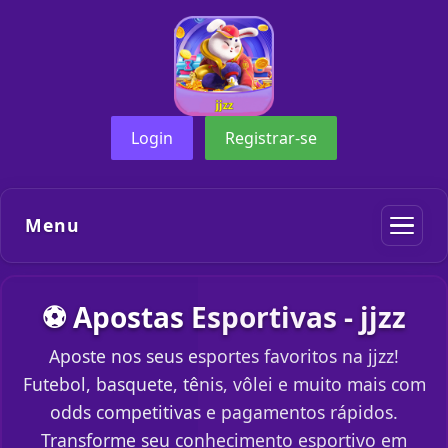
Login
Registrar-se
Menu
⚽ Apostas Esportivas - jjzz
Aposte nos seus esportes favoritos na jjzz!
Futebol, basquete, tênis, vôlei e muito mais com
odds competitivas e pagamentos rápidos.
Transforme seu conhecimento esportivo em