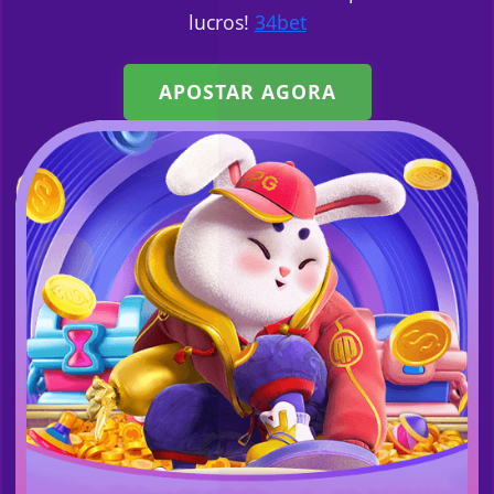
lucros!
34bet
APOSTAR AGORA