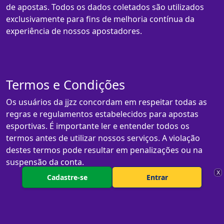
de apostas. Todos os dados coletados são utilizados
exclusivamente para fins de melhoria contínua da
experiência de nossos apostadores.
Termos e Condições
Os usuários da jjzz concordam em respeitar todas as
regras e regulamentos estabelecidos para apostas
esportivas. É importante ler e entender todos os
termos antes de utilizar nossos serviços. A violação
destes termos pode resultar em penalizações ou na
suspensão da conta.
X
Cadastre-se
Entrar