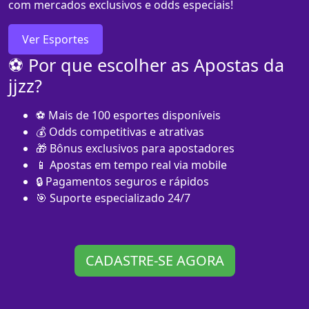
com mercados exclusivos e odds especiais!
Ver Esportes
⚽ Por que escolher as Apostas da
jjzz?
⚽ Mais de 100 esportes disponíveis
💰 Odds competitivas e atrativas
🎁 Bônus exclusivos para apostadores
📱 Apostas em tempo real via mobile
🔒 Pagamentos seguros e rápidos
🎯 Suporte especializado 24/7
CADASTRE-SE AGORA