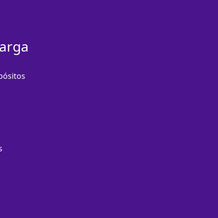
carga
pósitos
s