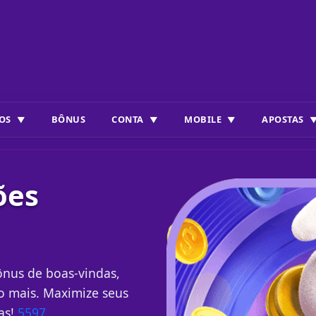
OS
BÔNUS
CONTA
MOBILE
APOSTAS
ões
Bônus de boas-vindas,
o mais. Maximize seus
as!
5597