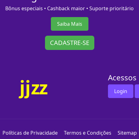
Bônus especiais • Cashback maior • Suporte prioritário
Saiba Mais
CADASTRE-SE
Acessos
Login
Políticas de Privacidade
Termos e Condições
Sitemap