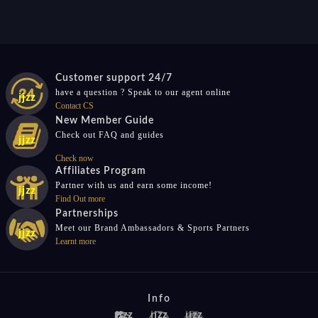
Customer support 24/7
have a question ? Speak to our agent online
Contact CS
New Member Guide
Check out FAQ and guides
Check now
Affiliates Program
Partner with us and earn some income!
Find Out more
Partnerships
Meet our Brand Ambassadors & Sports Partners
Learnt more
Info