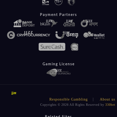
Payment Partners
Gaming License
Responsible Gambling
About us
Copyrights © 2026 All Rights Reserved by
330bet
Related Sites