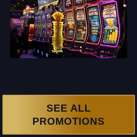
SEE ALL
PROMOTIONS