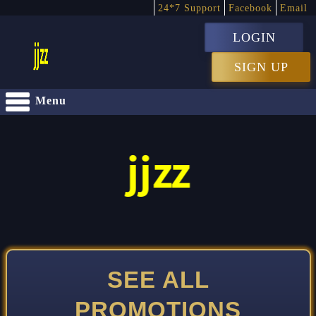
24*7 Support
Facebook
Email
LOGIN
SIGN UP
Menu
SEE ALL
PROMOTIONS