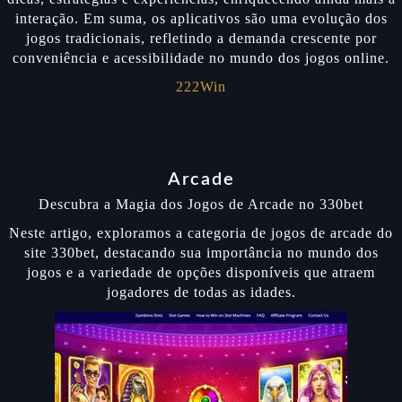
interação. Em suma, os aplicativos são uma evolução dos
jogos tradicionais, refletindo a demanda crescente por
conveniência e acessibilidade no mundo dos jogos online.
222Win
Arcade
Descubra a Magia dos Jogos de Arcade no 330bet
Neste artigo, exploramos a categoria de jogos de arcade do
site 330bet, destacando sua importância no mundo dos
jogos e a variedade de opções disponíveis que atraem
jogadores de todas as idades.