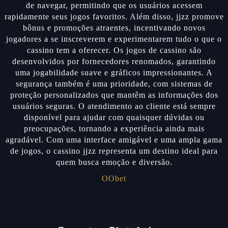
de navegar, permitindo que os usuários acessem
rapidamente seus jogos favoritos. Além disso, jjzz promove
bônus e promoções atraentes, incentivando novos
jogadores a se inscreverem e experimentarem tudo o que o
cassino tem a oferecer. Os jogos de cassino são
desenvolvidos por fornecedores renomados, garantindo
uma jogabilidade suave e gráficos impressionantes. A
segurança também é uma prioridade, com sistemas de
proteção personalizados que mantêm as informações dos
usuários seguras. O atendimento ao cliente está sempre
disponível para ajudar com quaisquer dúvidas ou
preocupações, tornando a experiência ainda mais
agradável. Com uma interface amigável e uma ampla gama
de jogos, o cassino jjzz representa um destino ideal para
quem busca emoção e diversão.
OObet