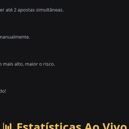
zer até 2 apostas simultâneas.
 manualmente.
 mais alto, maior o risco.
do!
📊 Estatísticas Ao Vivo