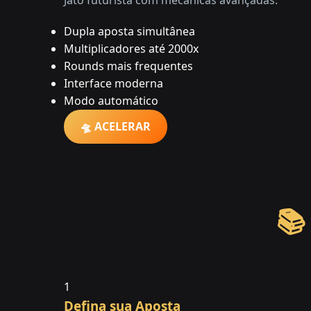
Dupla aposta simultânea
Multiplicadores até 2000x
Rounds mais frequentes
Interface moderna
Modo automático
🛸 ACELERAR
📚
1
Defina sua Aposta