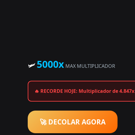
5000x
🛩️
MAX MULTIPLICADOR
🔥
RECORDE HOJE:
Multiplicador de 4.847x
🚀 DECOLAR AGORA