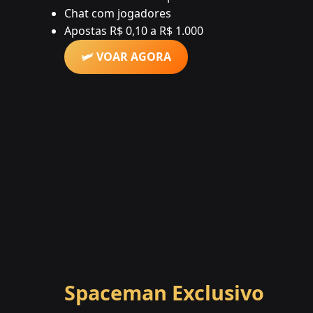
Chat com jogadores
Apostas R$ 0,10 a R$ 1.000
🛩️ VOAR AGORA
Spaceman Exclusivo