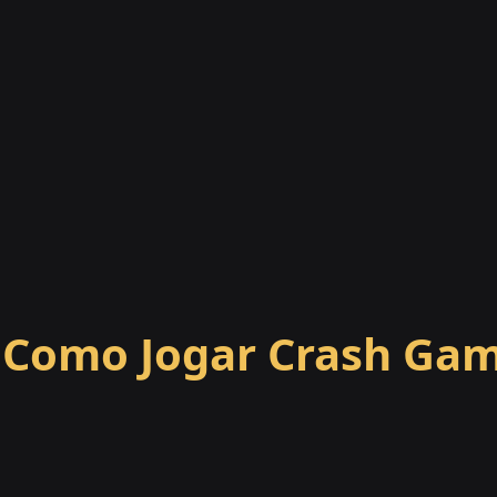
 Como Jogar Crash Ga