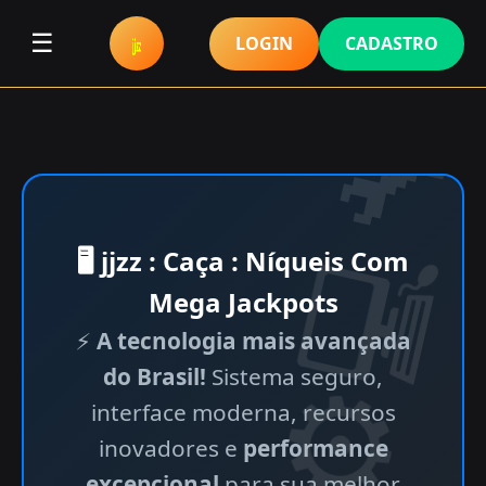
☰
LOGIN
CADASTRO
🖥 jjzz : Caça : Níqueis Com
Mega Jackpots
⚡
A tecnologia mais avançada
do Brasil!
Sistema seguro,
interface moderna, recursos
inovadores e
performance
excepcional
para sua melhor